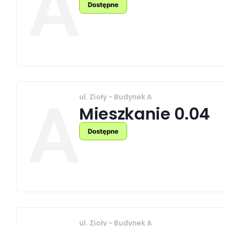
A
Dostępne
ul. Zioły - Budynek A
A
Mieszkanie 0.04
Dostępne
ul. Zioły - Budynek A