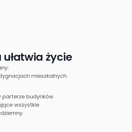
a ułatwia życie
any:
ndygnacjach mieszkalnych
 parterze budynków.
jące wszystkie
odziemny.