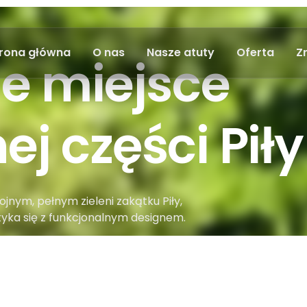
rona główna
O nas
Nasze atuty
Oferta
Z
e miejsce
ej części Piły​
nym, pełnym zieleni zakątku Piły,
yka się z funkcjonalnym designem.