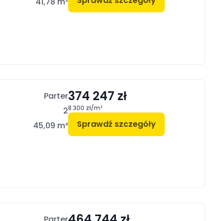
Sprawdź szczegóły
41,78 m²
374 247 zł
Parter
8 300 zł/m²
2
Sprawdź szczegóły
45,09 m²
464 744 zł
Parter